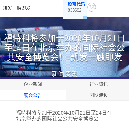
股票代码
凯发
凯发一触即发
833682
一触
即发
福特科将参加于2020年10月21日
至24日在北京举办的国际社会公
共安全博览会！-凯发一触即发
新闻资讯
企业新闻
行业资讯
团队建设
展会公告
福特科将参加于2020年10月21日至24日在
北京举办的国际社会公共安全博览会！