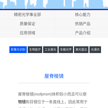
精密光学事业部
核心能力
质量保证
热销产品
应用领域
产品介绍
影像与识别
生物医疗
工业激光
车载光学
激光雷达
光通讯
屋脊棱镜
球面透镜
镜头
屋脊棱镜
屋脊棱镜(roofprism)体积较小而且可以使
物镜
和目镜位于一条直线上，因此常用于