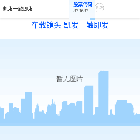
股票代码
凯发
凯发一触即发
833682
一触
车载镜头-凯发一触即发
即发