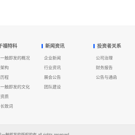
于福特科
新闻资讯
投资者关系
发一触即发的概况
企业新闻
公司治理
织架构
行业资讯
财务报告
展历程
展会公告
公告与通函
发一触即发的文化
团队建设
誉资质
事长致词
即发的版权的有 all rights reserved