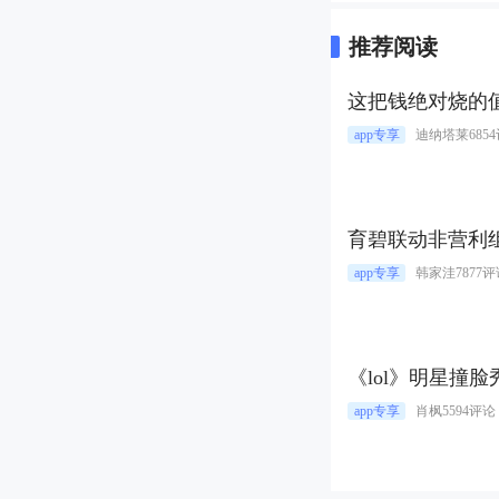
推荐阅读
这把钱绝对烧的
app专享
迪纳塔莱
685
育碧联动非营利组
app专享
韩家洼
7877
《lol》明星撞脸
app专享
肖枫
5594评论