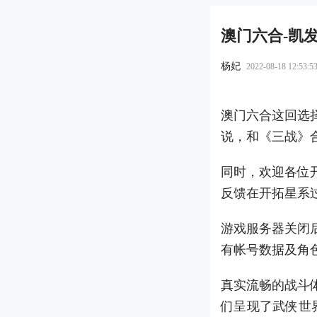
澳门六合-凯
杨妃
2022-08-18 12:53:5
澳门六合这回选
说，和《三战》
同时，欢迎各位开
反馈在开拓星系过
游戏服务器关闭
有帐号数据及角
真实流畅的战斗
们呈现了武侠世