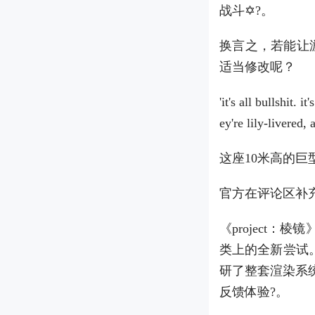
战斗✡?。
换言之，若能让
适当修改呢？
'it's all bullshit. 
ey're lily-livered,
这座10米高的巨
官方在评论区补充
《project
类上的全新尝试。
研了整套渲染系
反馈体验?。