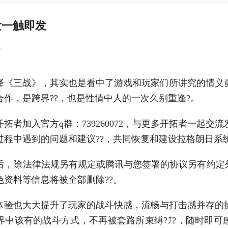
发一触即发
3
择《三战》，其实也是看中了游戏和玩家们所讲究的情义
合作，是跨界??，也是性情中人的一次久别重逢?。
拓者加入官方q群：739260072，与更多开拓者一起交
程中遇到的问题和建议??，共同恢复和建设拉格朗日系统
后，除法律法规另有规定或腾讯与您签署的协议另有约定外
色资料等信息将被全部删除??。
体验也大大提升了玩家的战斗快感，流畅与打击感并存的
界中该有的战斗方式，不再被套路所束缚?⤴?，随时即可