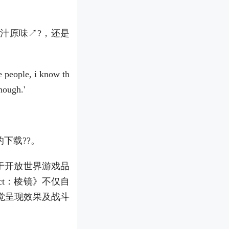
汁原味↗?，还是
ese people, i know th
enough.'
下载??。
基于开放世界游戏品
ct：棱镜》不仅自
觉呈现效果及战斗