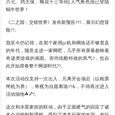
六七、鸡大保、梅花十三等8位人气角色现已登陆
蜗牛世界！
《二之国：交错世界》发布新预告???，展示幻想冒
险??。
我至今仍记得，在那个家用pc机和网络还不够普及
的年代，随意走进一家网吧，几乎所有屏幕都映着
奇迹类游戏的画面。崇尚炫酷特效的风气?，也自
此开始席卷整个网游时代??。
本次活动仅支持一次出入，凡离开会场后（以检票
闸机为界），将视为自愿离场??♿，不得再次进入
活动场地☘♐?。
这次和水星家纺的联动，由于正面硬气的回应了诸
多企业抵制新疆棉，受到了诸多玩家的欢迎。有玩