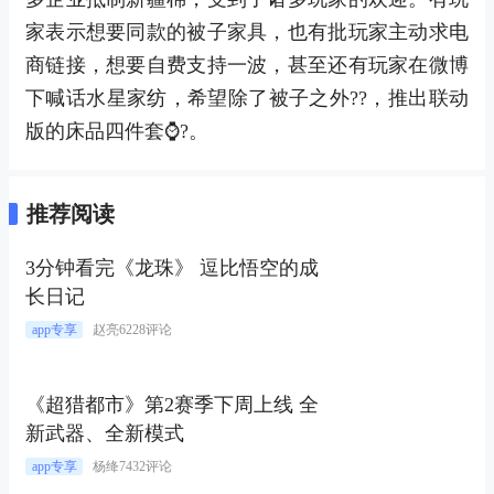
家表示想要同款的被子家具，也有批玩家主动求电
商链接，想要自费支持一波，甚至还有玩家在微博
下喊话水星家纺，希望除了被子之外??，推出联动
版的床品四件套⌚?。
推荐阅读
3分钟看完《龙珠》 逗比悟空的成
长日记
app专享
赵亮
6228评论
《超猎都市》第2赛季下周上线 全
新武器、全新模式
app专享
杨绛
7432评论