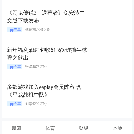
《闹鬼传说3：送葬者》免安装中
文版下载发布
app专享
傅德志
7389评论
新年福利gif红包收好 深v难挡半球
呼之欲出
app专享
张贤
5078评论
多款游戏加入eaplay会员阵容 含
《星战战机中队》
app专享
刘享
6292评论
新闻
体育
财经
本地