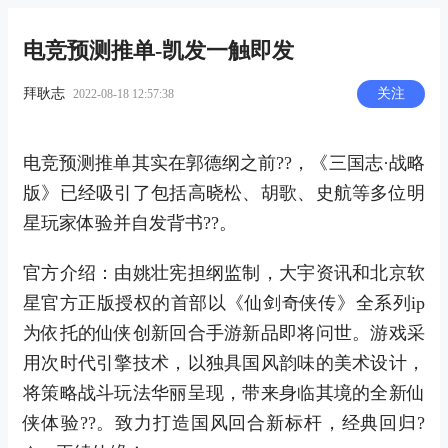
电竞预测推单-凯发一触即发
拜耿志
关注
2022-08-18 12:57:38
电竞预测推单其实在郭德纲之前??，《三国志·战略
版》已经吸引了包括高晓松、胡歌、史航等多位明
星玩家体验并自发背书??。
官方介绍：由姚壮宪担纲监制，大宇资讯和北京软
星官方正版授权的首部以《仙剑奇侠传》全系列ip
为依托的仙侠创新回合手游新品即将问世。游戏采
用次时代引擎技术，以独具国风韵味的美术设计，
将策略战斗玩法华丽呈现，带来身临其境的全新仙
侠体验??。致力打造国风回合新标杆，经典回归?