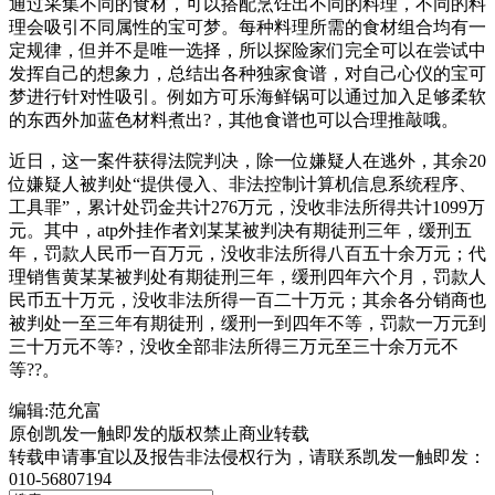
通过采集不同的食材，可以搭配烹饪出不同的料理，不同的料
理会吸引不同属性的宝可梦。每种料理所需的食材组合均有一
定规律，但并不是唯一选择，所以探险家们完全可以在尝试中
发挥自己的想象力，总结出各种独家食谱，对自己心仪的宝可
梦进行针对性吸引。例如方可乐海鲜锅可以通过加入足够柔软
的东西外加蓝色材料煮出?，其他食谱也可以合理推敲哦。
近日，这一案件获得法院判决，除一位嫌疑人在逃外，其余20
位嫌疑人被判处“提供侵入、非法控制计算机信息系统程序、
工具罪”，累计处罚金共计276万元，没收非法所得共计1099万
元。其中，atp外挂作者刘某某被判决有期徒刑三年，缓刑五
年，罚款人民币一百万元，没收非法所得八百五十余万元；代
理销售黄某某被判处有期徒刑三年，缓刑四年六个月，罚款人
民币五十万元，没收非法所得一百二十万元；其余各分销商也
被判处一至三年有期徒刑，缓刑一到四年不等，罚款一万元到
三十万元不等?，没收全部非法所得三万元至三十余万元不
等??。
编辑:范允富
原创凯发一触即发的版权禁止商业转载
转载申请事宜以及报告非法侵权行为，请联系凯发一触即发：
010-56807194