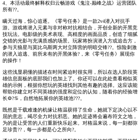
4、本活动最终解释权归云畅游戏《鬼泣-巅峰之战》运营团队
所有??。
瞒天过海，惊心追逐。《零号任务》是一款2v4潜入对抗手
游。游戏将潜入元素与非对称对抗相结合，开创全新的开黑竞
技玩法。电影级的美术表现、高精度的画面品质，创造了细腻
交错的光影与充满质感的场景。玩家将扮演潜入方或追击方，
参与天狼星与莫比乌斯两大对立阵营的明暗交锋??。惊险刺激
的潜入追逃、前所未有的开黑体验?，来《零号任务》展现你
的操作！
这些浅显易懂的描述在时间紧迫时很实用，所以在选人阶段英
雄信息面板的底部我们也加上了。你还可以在此处查看相似英
雄的示例，根据你想玩的英雄找到其他有趣的选择。这应该能
帮助你建立对不同英雄的强度和定位的认知，随着你的经验增
长⚙?♋，自然地拓展你的英雄池???。
既然是千载难逢的机缘让格温获得了生命，她就下定决心以不
屈的意志，竭尽全力对抗邪恶。她的足迹将会遍布符文之地，
为的是让受苦的人们重新快乐起来。对格温来说，每一刻都弥
足珍贵??，每一步都是心之所向?。​​​​