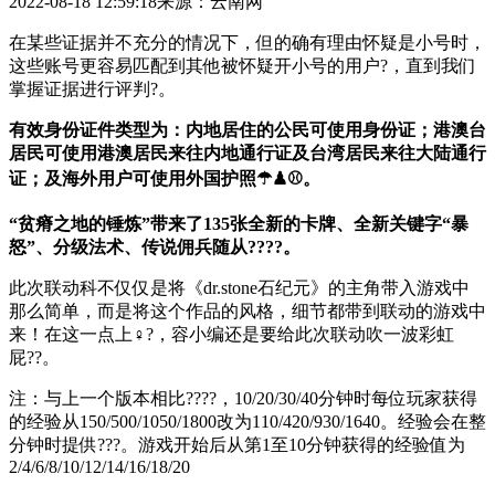
2022-08-18 12:59:18
来源：云南网
在某些证据并不充分的情况下，但的确有理由怀疑是小号时，
这些账号更容易匹配到其他被怀疑开小号的用户?，直到我们
掌握证据进行评判?。
有效身份证件类型为：内地居住的公民可使用身份证；港澳台
居民可使用港澳居民来往内地通行证及台湾居民来往大陆通行
证；及海外用户可使用外国护照☂♟⚾。
“贫瘠之地的锤炼”带来了135张全新的卡牌、全新关键字“暴
怒”、分级法术、传说佣兵随从????。
此次联动科不仅仅是将《dr.stone石纪元》的主角带入游戏中
那么简单，而是将这个作品的风格，细节都带到联动的游戏中
来！在这一点上♀?，容小编还是要给此次联动吹一波彩虹
屁??。
注：与上一个版本相比????，10/20/30/40分钟时每位玩家获得
的经验从150/500/1050/1800改为110/420/930/1640。经验会在整
分钟时提供???。游戏开始后从第1至10分钟获得的经验值为
2/4/6/8/10/12/14/16/18/20