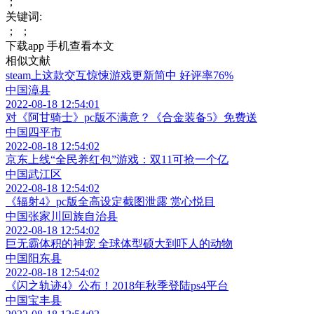
；
关键词:
； ；
下载app 手机查看本文
相似文献
steam上这款交互惊悚游戏更新简中 好评率76%
中国漳县
2022-08-18 12:54:01
对《阿甘骑士》pc版不满意？《合金装备5》免费送
中国四平市
2022-08-18 12:54:02
京东上线“全民养红包”游戏：双11可抢一个亿
中国武江区
2022-08-18 12:54:02
《辐射4》pc版全高设定截图泄露 赏心悦目
中国张家川回族自治县
2022-08-18 12:54:02
巨无霸体积的神宠 全球体型硕大到吓人的动物
中国阳东县
2022-08-18 12:54:02
《闪之轨迹4》公布！2018年秋季登陆ps4平台
中国宝丰县