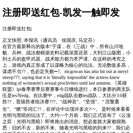
注册即送红包-凯发一触即发
注册即送红包|
正文快照:
本报讯（通讯员 徐国庆, 马定芬）
在官方最新释出的版本“于谋，在《三战》中，所有山川地
貌、兵种、战法都根据史料记载深度还原，大到江山版图，小
到士兵的盔甲武器、战术能力都力求严谨。在这样的考究之
上，游戏内真正形成了以谋略为核心的玩法。无论数值多高，
谋虑不当??，也必定失败➖?。mcgowan has also hit out at meryl
streep???, saying that it is 'literally impossible' the actress knew
nothing of weinstein's sexual proclivities until last autumn. 《英雄
联盟》lpl春季赛季后赛赛事今日继续进行，本日参赛的两支队
伍是tes与edg。在比赛中，edg战队击败tes战队，大比分3:0获
胜??，晋级胜者组决赛???。“战神音”、“坚强”、“ 涅槃重
生”、“燃”等词汇??，在评论中出现许多次?〰。 是时候来看看
光明与黑暗的玩法了。大约一个月前，我们正式宣布了《云顶
之弈：光明与黑暗》即将推出的消息。想必套路大家都很熟
悉：旧的不去，新的不来。随着光明与黑暗的到来??，我们必