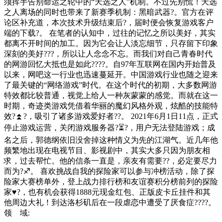
须挥手告别命运之轮中的“天选之人”机制。不过先别慌！天选
之人离场的同时也带来了新赛季机制：黑暗武器?。官方在评
论区补充道，本次技术升级结束后?，届时便会恢复游戏客户
端的下载?。 在笔者的认知中，过往的记忆之所以美好，其实
都离不开时间的加工。因为它会让人淡忘细节，只存留下印象
深刻的美好???，所以让人念念不忘。而我们对自己青春时代
的网游回忆大抵也是如此????。自97年互联网在国内开始普及
以来，网吧这一行业也迅速蔓延开。中国游戏行业也随之迎来
了最关键的“网络游戏”时代。在这个时代的初期，大多数网游
特效都比较普通，视觉上给人一种灰蒙蒙的感觉。而就在这一
时期，奇迹类游戏凭借着华丽的魔幻风格外观，炫酷的技能特
效?⏫?，吸引了诸多游戏爱好者??。 2021年6月1日11点，正式
停止游戏运营，关闭游戏服务器?⏳?，用户无法登陆游戏；成
名之后，郭德纲依旧没舍掉这种情义为先的江湖气。近几年他
频繁地出现在电视节目、影视剧中，其实大多只因为朋友相
求，过去帮忙。他的信条一直是，亲友有需要??，必定要尽力
而为?♐。 喜欢挑战自我的探险家可以参与冲榜活动，除了探
险家大赛榜单外，登上战力排行榜和友谊赛积分榜前列的探险
家♥?，也有机会获得1888元现金红包、正版皮卡丘挂件和其
他周边大礼！到达洛杉矶后在一段虐恋中遭受了厌食症????。
领 域: