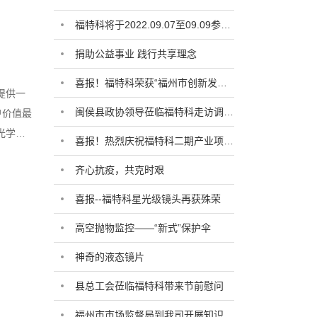
福特科将于2022.09.07至09.09参加2022中国国际光电博览会
捐助公益事业 践行共享理念
喜报！福特科荣获“福州市创新发展优秀企业”奖
提供一
闽侯县政协领导莅临福特科走访调研 -“数字经济”建设
户价值最
光学晶
喜报！热烈庆祝福特科二期产业项目开工仪式顺利举行！
系统及光
齐心抗疫，共克时艰
用于精密
探测、医
喜报--福特科星光级镜头再获殊荣
军工设备
高空抛物监控——“新式”保护伞
神奇的液态镜片
县总工会莅临福特科带来节前慰问
福州市市场监督局到我司开展知识产权调研