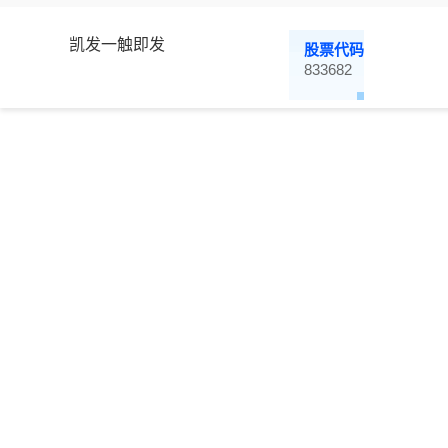
凯发一触即发
股票代码
833682