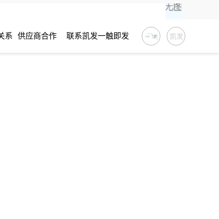
发
关系
供应商合作
联系凯发一触即发
凯发
一触
即发