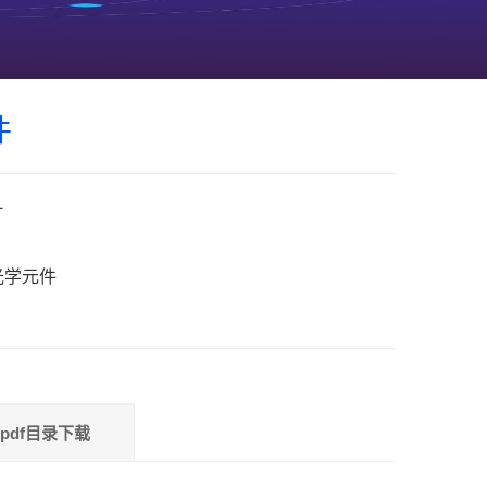
件
片
光学元件
pdf目录下载