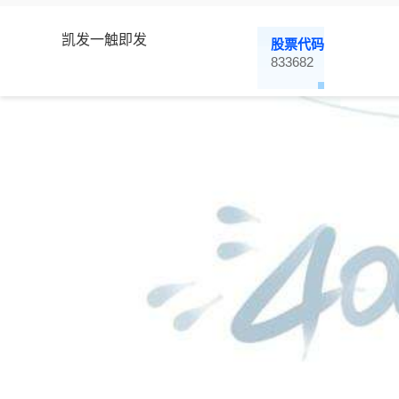
凯发一触即发
股票代码
833682