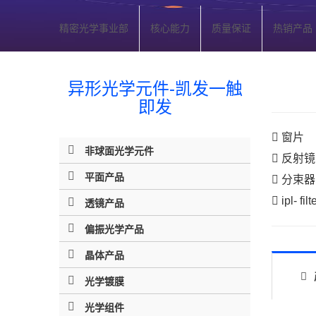
精密光学事业部
核心能力
质量保证
热销产品
异形光学元件-凯发一触
即发
窗片
非球面光学元件
反射镜
平面产品
分束器
ipl- filt
透镜产品
偏振光学产品
晶体产品
光学镀膜
光学组件