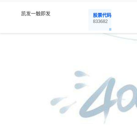
凯发一触即发
股票代码
833682