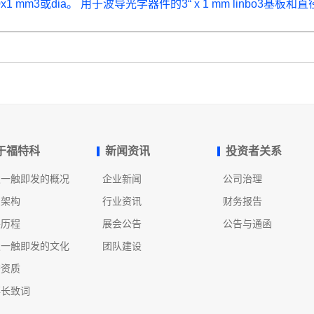
50x1 mm3或dia。 用于波导光学器件的3“ x 1 mm linbo
于福特科
新闻资讯
投资者关系
发一触即发的概况
企业新闻
公司治理
织架构
行业资讯
财务报告
展历程
展会公告
公告与通函
发一触即发的文化
团队建设
誉资质
事长致词