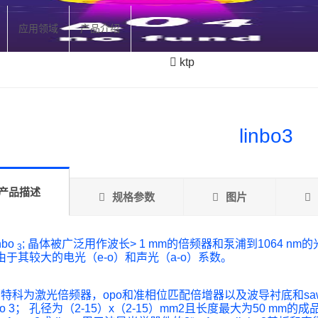
应用领域
产品介绍
ktp
linbo3
产品描述
规格参数
图片
bo
; 晶体被广泛用作波长> 1 mm的倍频器和泵浦到1064 n
3
由于其较大的电光（e-o）和声光（a-o）系数。
科为激光倍频器，opo和准相位匹配倍增器以及波导衬底和saw晶
nbo 3； 孔径为（2-15）x（2-15）mm2且长度最大为50 