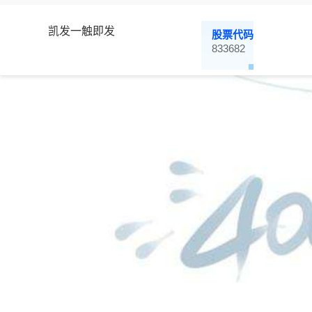
凯发一触即发
股票代码
833682