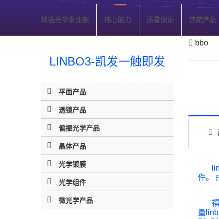
精密光学事业部
核心能力
质量保证
热销产品
bbo
LINBO3-凯发一触即发
平面产品
透镜产品
偏振光学产品
晶体产品
光学镀膜
lin
件。 
光学组件
微光学产品
福特
量li