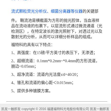
流式颗粒荧光分析仪、细菌分离器等仪器
的关键部
件。
鞘流池是横截面为方形的抛光腔体，当血液样
品在流动液的包裹下，以层流形式通过微流通道（光
检测区），在特定波长的激光照射下，对透过光以及
散射光的分析，从而可以详细分析样品的组成。
福特科的具有以下特点：
1、高强度
：
在
15磅/平方英寸的表压下，无渗透；
2、超细流道：
0.1
mm
*0.2
mm~
*0.4
mm的
方形流道
，
崩边
<0.05mm；
3、超净流道：流道内光洁度
s/d=40/20；
4、锥孔和流道的偏心距
＜
0.015
mm；
5、提供多种镀膜方案。
凯发一触即发 copyright © 2016 福建福特科光电股份有限公司 凯发一触即发