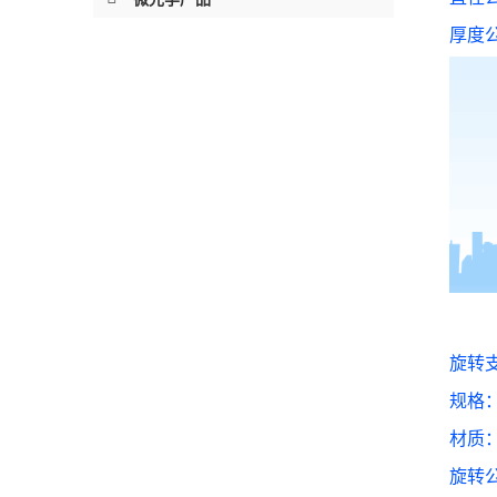
厚度公
旋转
规格
材质
旋转公