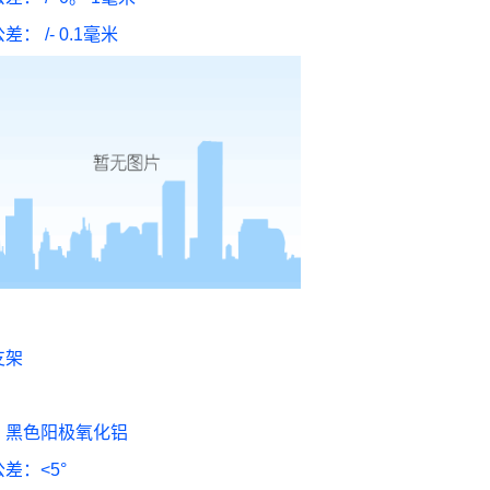
差： /- 0.1毫米
支架
：
：黑色阳极氧化铝
差：<5°