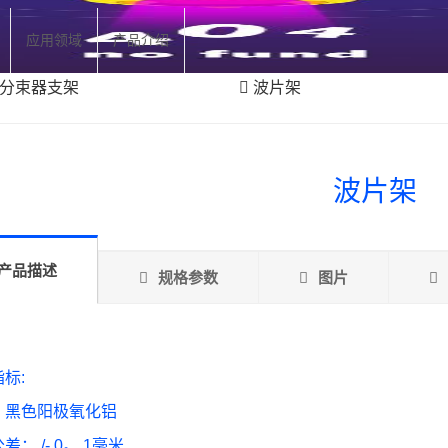
应用领域
产品介绍
分束器支架
波片架
波片架
产品描述
规格参数
图片
标:
：黑色阳极氧化铝
差： /- 0。 1毫米