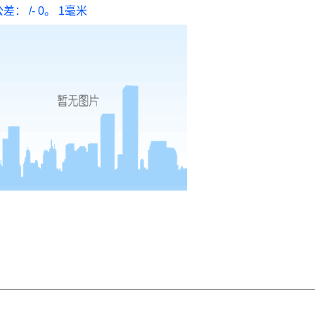
差： /- 0。 1毫米