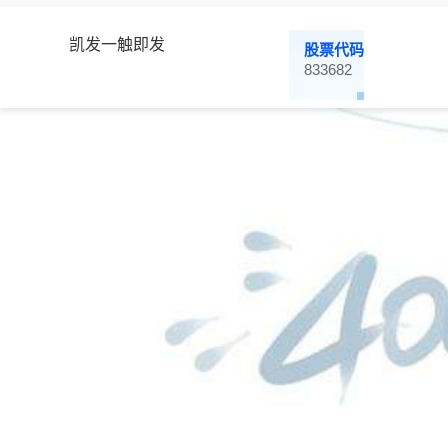
凯发一触即发
股票代码
833682