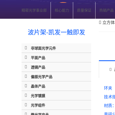
精密光学事业部
核心能力
质量保证
热销产品
立方体
波片架-凯发一触即发
非球面光学元件
平面产品
透镜产品
偏振光学产品
晶体产品
环夹
光学镀膜
技术指
光学组件
材质
直径公
微光学产品