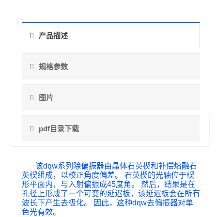
产品描述
规格参数
图片
pdf目录下载
该dqw系列除偏振器由晶体石英楔和补偿熔融石
英楔组成，以校正角度偏差。 石英楔的光轴位于楔
形平面内，与入射偏振成45度角。 然后，结果是在
孔径上形成了一个可变的延迟板，该延迟板会在所有
波长下产生去极化。 因此，这种dqw去偏振器对单
色光有效。