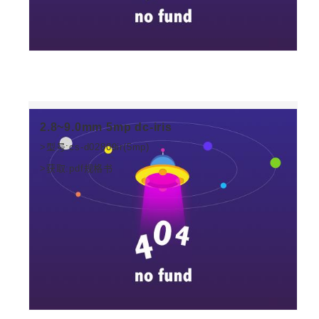
2.8~9.0mm 5mp dc-iris
>型号:cs-d02809ir(5mp)
>获取:pdf规格书