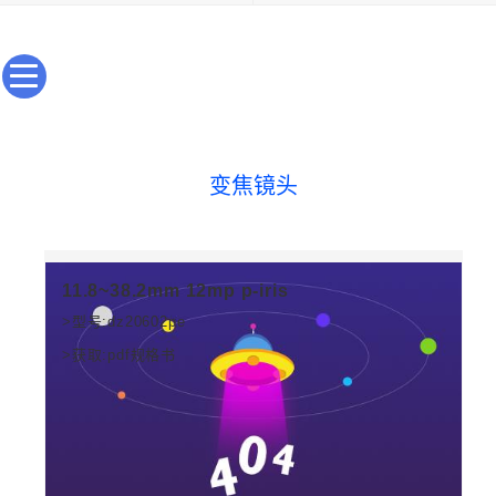
变焦镜头
11.8~38.2mm 12mp p-iris
>型号:dz20602pe
>获取:pdf规格书