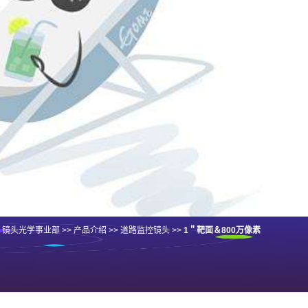
>
镜头光学事业部
>>
产品介绍
>>
道路监控镜头
>>
1＂靶面＆800万像素