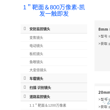
1＂靶面＆800万像素-凯
发一触即发
安防监控镜头
8mm 
>型号:c
变焦镜头
>获取:
电动镜头
板机镜头
鱼眼镜头
大变倍镜头
车载镜头
扫描 识别镜头
20mm
道路监控镜头
>型号:c
1.1＂靶面＆1200万像素
>获取: