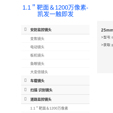
1.1＂靶面＆1200万像素-
凯发一触即发
安防监控镜头
25mm
>型号:c-
变焦镜头
>获取:
电动镜头
板机镜头
鱼眼镜头
大变倍镜头
车载镜头
扫描 识别镜头
道路监控镜头
1.1＂靶面＆1200万像素