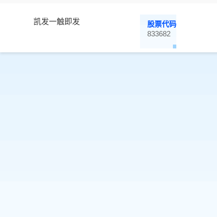
凯发一触即发
股票代码
833682