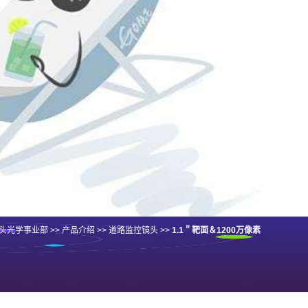
头光学事业部
>>
产品介绍
>>
道路监控镜头
>>
1.1＂靶面＆1200万像素