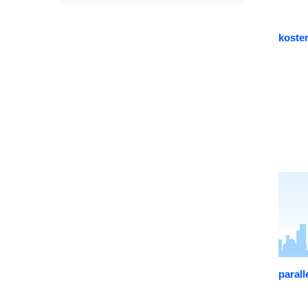
koste
parall