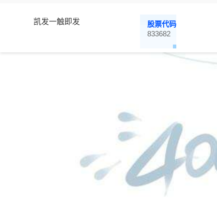
凯发一触即发
股票代码
833682