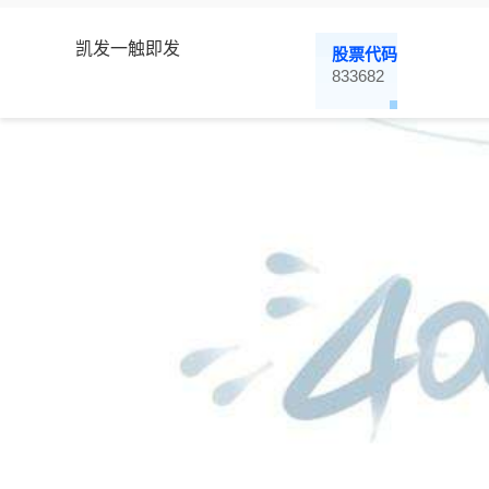
凯发一触即发
股票代码
833682