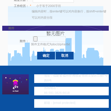
期望月薪：
工作经历：
*
小于等于2000字符
编辑内容时，按enter键可以对内容换行，按shift+enter键
可以对内容分段
附件
附件：
附件文件格式为doc/zip/rar/txt
地址：福建省 福州市 闽侯县 铁岭工业区二期7号
路8号
热线电话：
86-591-3826-6618
邮箱：
[email protected]