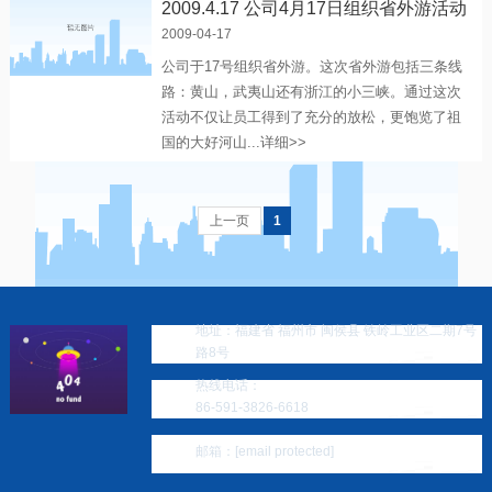
2009.4.17 公司4月17日组织省外游活动
2009-04-17
公司于17号组织省外游。这次省外游包括三条线
路：黄山，武夷山还有浙江的小三峡。通过这次
活动不仅让员工得到了充分的放松，更饱览了祖
国的大好河山...
详细>>
上一页
1
地址：福建省 福州市 闽侯县 铁岭工业区二期7号
路8号
热线电话：
86-591-3826-6618
邮箱：
[email protected]