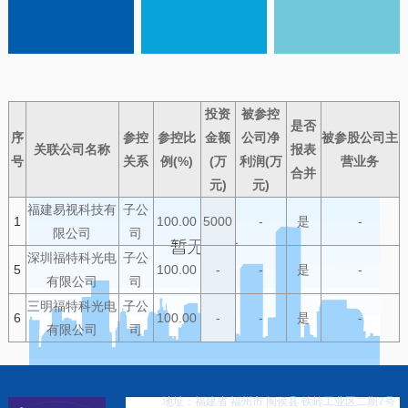
投资
被参控
是否
序
参控
参控比
金额
公司净
被参股公司主
关联公司名称
报表
号
关系
例(%)
(万
利润(万
营业务
合并
元)
元)
福建易视科技有
子公
1
100.00
5000
-
是
-
限公司
司
深圳福特科光电
子公
5
100.00
-
-
是
-
有限公司
司
三明福特科光电
子公
6
100.00
-
-
是
-
有限公司
司
地址：福建省 福州市 闽侯县 铁岭工业区二期7号