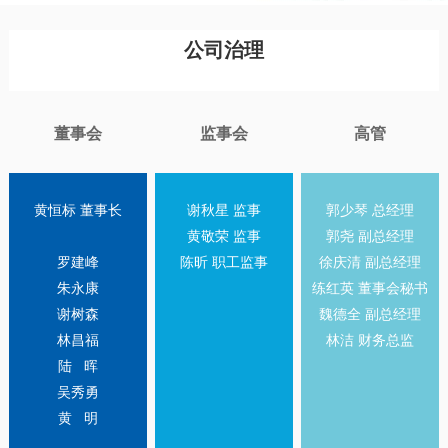
公司治理
董事会
监事会
高管
黄恒标 董事长
谢秋星 监事
郭少琴 总经理
黄敬荣 监事
郭尧 副总经理
罗建峰
陈昕 职工监事
徐庆清 副总经理
朱永康
练红英 董事会秘书
谢树森
魏德全 副总经理
林昌福
林洁 财务总监
陆 晖
吴秀勇
黄 明