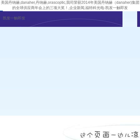
美国丹纳赫,danaher,丹纳赫,orascoptic,我司荣获2014年美国丹纳赫（danaher)集团
的全球供应商年会上的三项大奖！,企业新闻,福特科光电-凯发一触即发
凯发一触即发
企业新闻
行业资讯
展会公告
重要活动