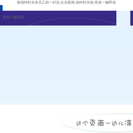
致福特科全体员工的一封信,企业新闻,福特科光电-凯发一触即发
凯发一触即发
企业新闻
行业资讯
展会公告
重要活动
凯发一触即发
|