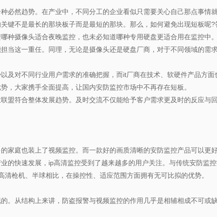
必然趋势。在产业中，不同分工的企业看似只需要关心自己那点事情就
关键不是最长的那块板子而是最短的那块。那么，如何避免出现短板呢?
种摄像头适合夜晚监控，也未必知道哪种专用硬盘更适合用在监控中。
能担当这一重任。同理，无论是摄像头还是硬盘厂商，对于不同领域的需
及对不同行业用户需求的准确把握，而it厂商在技术、软硬件产品方面
优势，大家携手全面提高，让国内安防监控市场中不再存在短板。
盟符合整体发展趋势。及时交流不仅能给予客户需求更及时的反应与回
家庭也装上了视频监控。而一款好的画质清晰的安防监控产品可以更好
业的快速发展，ip高清监控受到了越来越多的用户关注。与传统安防监控
ip高清枪机、半球相比，在操控性、适应范围方面拥有无可比拟的优势。
。从结构上来讲，防盗报警与视频监控的作用几乎是相辅相成不可或缺