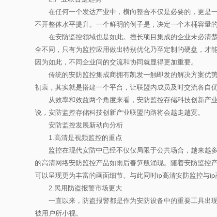
在任何一个发达产业中，横向整合不仅是必要的，更是一种
不开整体水平提升。一个鲜明的例子是，决定一个木桶容量的
在安防监控领域也是如此。擅长项目集成的企业未必清楚哪
全不同，只有为监控应用做出特别优化乃至定制的硬盘，才
因为如此，不同企业间的交流和协同就显得更加重要。
传统的安防监控集成商拥有凯发一触即发的解决方案优势以
初衷，其实就是搭建一个平台，让联盟内成员及时交流各自
从效率和效益两个角度来看，安防监控存储科技创新产业联
说，安防监控存储科技创新产业联盟的路将会越走越宽。
安防监控发展新动向分析
1.高清是视频监控的重点
监控在现代安防中已经不仅仅局限于公共场合，越来越多的
的高清网络安防监控产品如雨后春笋般涌现。随着安防监控产
可以呈现更为丰富的画面细节。与此同时ip高清安防监控与
2.民用防盗报警市场更大
一直以来，防盗报警都是作为安防设备中的重要工具出现的
被用户所小视。