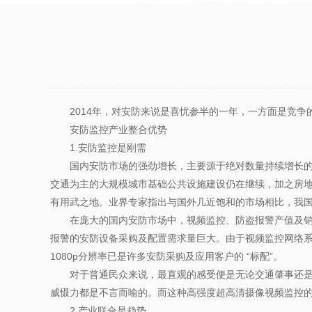
2014年，对安防来说是喜忧参半的一年，一方面是竞
安防监控产业整合优势
1.安防监控是刚需
国内安防市场的强劲增长，主要源于绝对数量持续增长的刚
交通为主的大规模城市基础公共设施建设仍在继续，加之房地
有用武之地。业界专家指出与国外几近饱和的市场相比，我国
在庞大的国内安防市场中，视频监控、防盗报警产值及销售
报警的安防设备采购及配置需求量巨大。由于视频监控网络
1080p分辨率已是许多安防采购及应用客户的 “标配”。
对于普通民众来说，最直观的感受便是无论交通肇事还是小区
威慑力都是不言而喻的。而这种高强度超高清摄像视频监控
2.产业联合是趋势