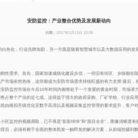
安防监控：产业整合优势及发展新动向
日期：
2017年3月15日 10:09
争的白热化，行业洗牌加剧，另一方面是随着智慧城市以及大数据应用的发
性需求。首先，国家加速城镇化建设步伐，一些旧有街区、乡镇都在陆
产市场依然热络，这些都成为安防市场需求持续旺盛的有力支撑;最后，各省
安防监控市场在今后10年时间内都将处于一个发展的黄金时期，市场潜
占整个产业的近七成。这得益于强大的政府采购、厂矿学校、行业应用
系统由模拟升级优化至数字高清以及视频采集监控管理的要求提升，客户
监控的视频调取，已不再是“影影绰绰”和“面目全非”，图像清晰度有
的背后，必须有赖于全面的整体凯发一触即发的解决方案，从前端拍摄到