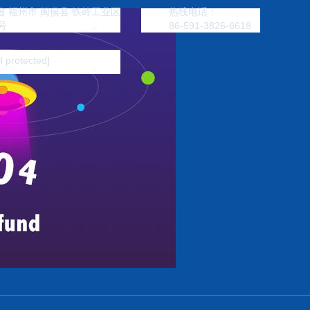
 福州市 闽侯县 铁岭工业区
热线电话：
号
86-591-3826-6618
l protected]