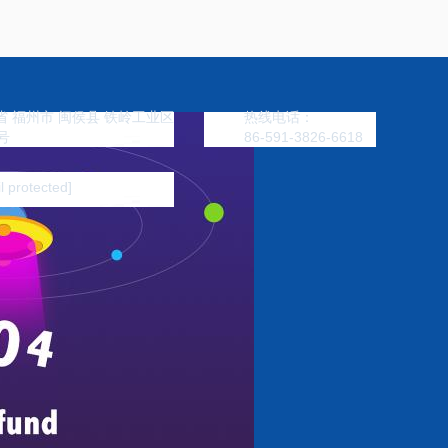
 福州市 闽侯县 铁岭工业区
热线电话：
号
86-591-3826-6618
l protected]