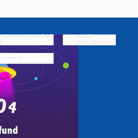
 福州市 闽侯县 铁岭工业区
热线电话：
号
86-591-3826-6618
l protected]