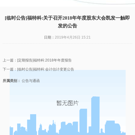
凯发一触即发
|
[临时公告]福特科:关于召开2018年年度股东大会凯发一触即
发的公告
日期：
2019年4月26日 15:21
上一篇：
[定期报告]福特科:2018年年度报告
下一篇：
[临时公告]福特科:会计估计变更公告
所属类别：
公告与通函