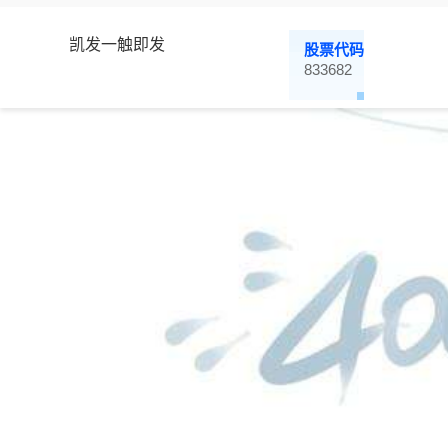
凯发一触即发
股票代码
833682