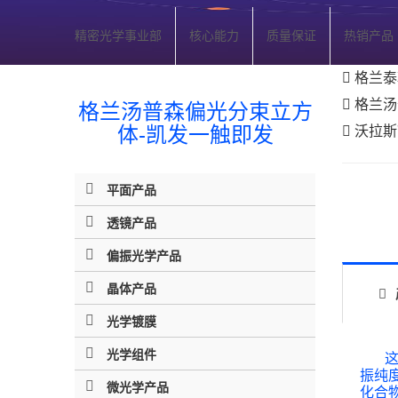
精密光学事业部
核心能力
质量保证
热销产品
格兰泰
格兰汤
格兰汤普森偏光分束立方
体-凯发一触即发
沃拉斯
平面产品
透镜产品
偏振光学产品
晶体产品
光学镀膜
光学组件
这些
振纯
微光学产品
化合