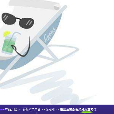
>>
产品介绍
>>
偏振光学产品
>>
偏振器
>>
格兰汤普森偏光分束立方体