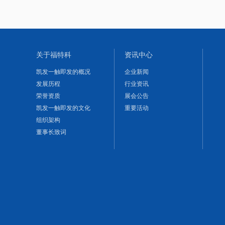
关于福特科
资讯中心
凯发一触即发的概况
企业新闻
发展历程
行业资讯
荣誉资质
展会公告
凯发一触即发的文化
重要活动
组织架构
董事长致词