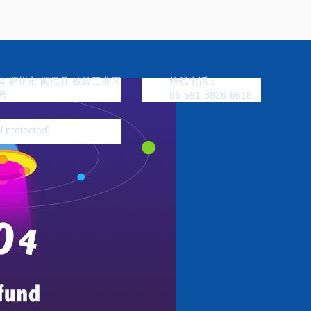
 福州市 闽侯县 铁岭工业区
热线电话：
号
86-591-3826-6618
l protected]