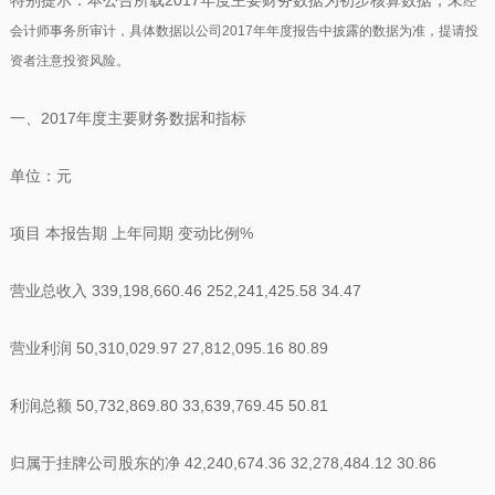
特别提示：本公告所载2017年度主要财务数据为初步核算数据，未
经
会计师事务所审计，具体数据以公司2017年年度报告中披露的数据为
准，提请投
资者注意投资风险。
一、2017年度主要财务数据和指标
单位：元
项目 本报告期 上年同期 变动比例%
营业总收入 339,198,660.46 252,241,425.58 34.47
营业利润 50,310,029.97 27,812,095.16 80.89
利润总额 50,732,869.80 33,639,769.45 50.81
归属于挂牌公司股东的净 42,240,674.36 32,278,484.12 30.86